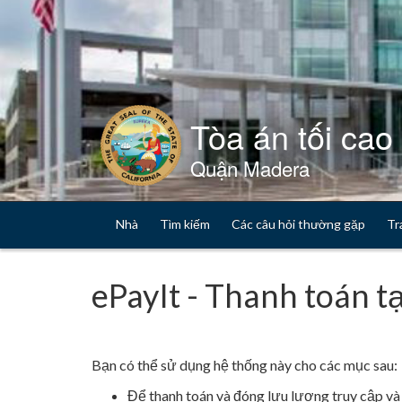
Skip
to
Content
Tòa án tối cao 
Quận Madera
Nhà
Tìm kiếm
Các câu hỏi thường gặp
Tr
ePayIt - Thanh toán tạ
Bạn có thể sử dụng hệ thống này cho các mục sau:
Để thanh toán và đóng lưu lượng truy cập và