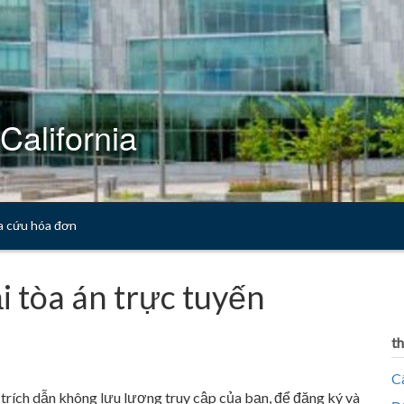
California
a cứu hóa đơn
i tòa án trực tuyến
t
C
 trích dẫn không lưu lượng truy cập của bạn, để đăng ký và