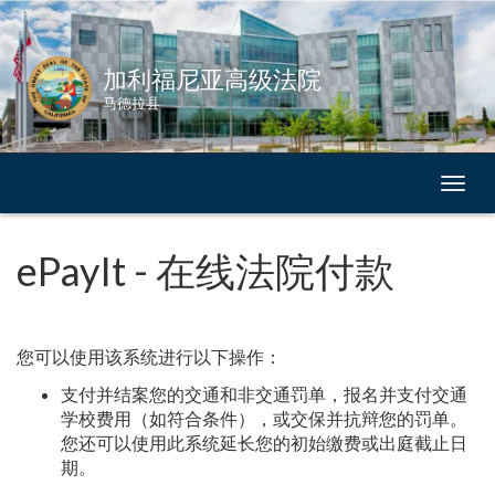
Skip
to
Content
加利福尼亚高级法院
马德拉县
切
换
导
航
ePayIt - 在线法院付款
您可以使用该系统进行以下操作：
支付并结案您的交通和非交通罚单，报名并支付交通
学校费用（如符合条件），或交保并抗辩您的罚单。
您还可以使用此系统延长您的初始缴费或出庭截止日
期。